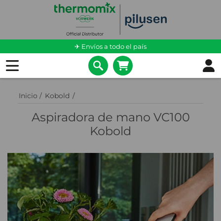
✈ Envíos a todo el país
Inicio
/
Kobold
/
Aspiradora de mano VC100
Kobold