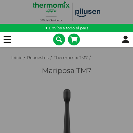
✈ Envíos a todo el país
Inicio
/
Repuestos
/
Thermomix TM7
/
Mariposa TM7