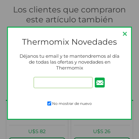
Los clientes que compraron
este artículo también
compraron
Thermomix Novedades
Déjanos tu email y te mantendremos al día
de todas las ofertas y novedades en
Thermomix
No mostrar de nuevo
Cuchillas TM6 y TM7
Espátula TM7
U$S 82
U$S 26