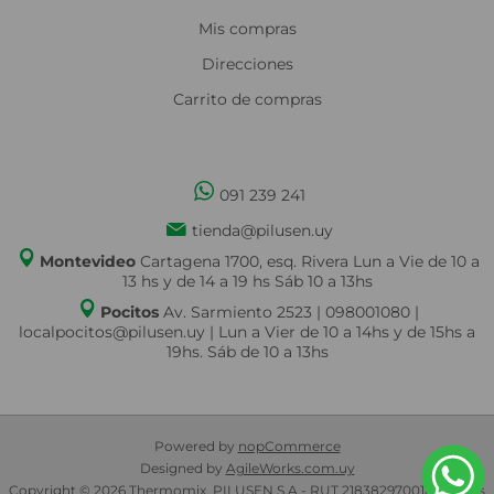
Mis compras
Direcciones
Carrito de compras
091 239 241
tienda@pilusen.uy
Montevideo
Cartagena 1700, esq. Rivera Lun a Vie de 10 a
13 hs y de 14 a 19 hs Sáb 10 a 13hs
Pocitos
Av. Sarmiento 2523 | 098001080 |
localpocitos@pilusen.uy | Lun a Vier de 10 a 14hs y de 15hs a
19hs. Sáb de 10 a 13hs
Powered by
nopCommerce
Designed by
AgileWorks.com.uy
Copyright © 2026 Thermomix. PILUSEN S.A - RUT 218382970018 - Todos