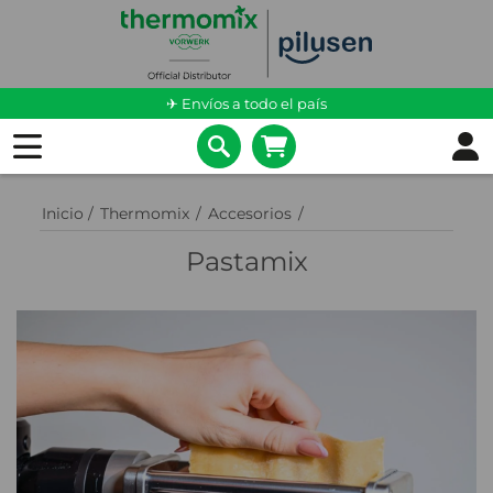
✈ Envíos a todo el país
Inicio
/
Thermomix
/
Accesorios
/
Pastamix