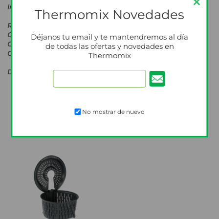
Incluye:
Thermomix Novedades
Rodillo para lasaña
Cortador de fettuccine
Déjanos tu email y te mantendremos al día
Cortador de spaghetti
de todas las ofertas y novedades en
Cepillo de limpieza
Thermomix
De la masa al plato, como un verdadero chef italiano
Los clientes que compraron
este artículo también
No mostrar de nuevo
compraron