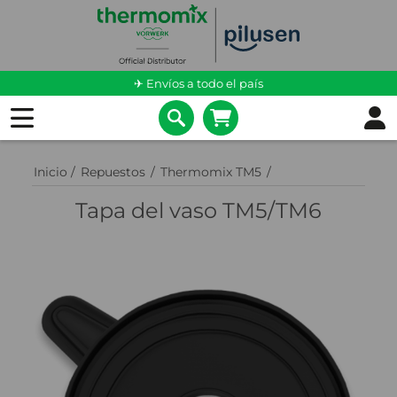
✈ Envíos a todo el país
Inicio
/
Repuestos
/
Thermomix TM5
/
Tapa del vaso TM5/TM6