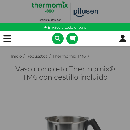
✈ Envíos a todo el país
Inicio
/
Repuestos
/
Thermomix TM6
/
Vaso completo Thermomix®
TM6 con cestillo incluido