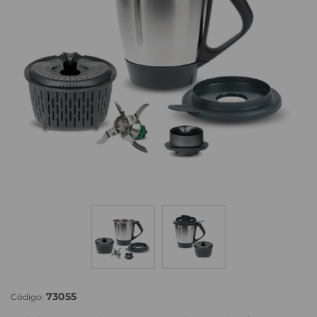
73055
Código: